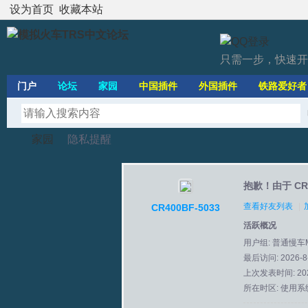
设为首页
收藏本站
只需一步，快速开
门户
论坛
家园
中国插件
外国插件
铁路爱好者
家园
隐私提醒
抱歉！由于 CR
模
›
›
查看好友列表
|
CR400BF-5033
活跃概况
用户组:
普通慢车
最后访问: 2026-8-
上次发表时间: 2026
所在时区: 使用