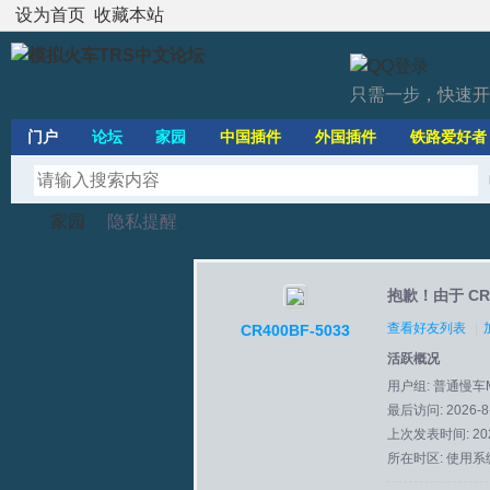
设为首页
收藏本站
只需一步，快速开
门户
论坛
家园
中国插件
外国插件
铁路爱好者
家园
隐私提醒
抱歉！由于 CR
模
›
›
查看好友列表
|
CR400BF-5033
活跃概况
用户组:
普通慢车
最后访问: 2026-8-
上次发表时间: 2026
所在时区: 使用