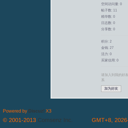
空间访问量: 0
帖子数: 11
拟
精华数: 0
日志数: 0
分享数: 0
积分: 2
金钱: 27
活力: 0
买家信用: 0
火
请加入到我的好
系
加为好友
Powered by
Discuz!
X3
© 2001-2013
Comsenz Inc.
GMT+8, 2026-
车