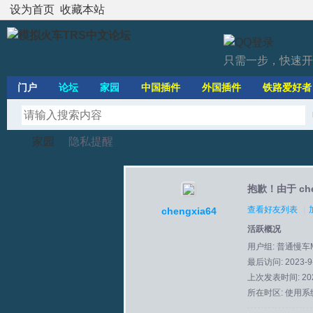
设为首页
收藏本站
只需一步，快速开
门户
论坛
家园
中国插件
外国插件
铁路爱好者
家园
隐私提醒
抱歉！由于 ch
模
›
›
查看好友列表
|
chengxia64
活跃概况
用户组:
普通慢车
最后访问: 2023-9-
上次发表时间: 2023
所在时区: 使用