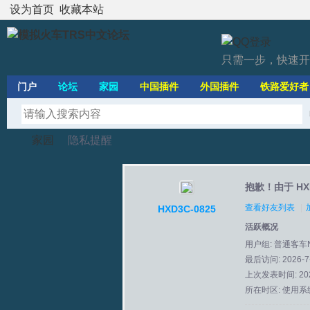
设为首页
收藏本站
只需一步，快速开
门户
论坛
家园
中国插件
外国插件
铁路爱好者
家园
隐私提醒
抱歉！由于 HX
模
›
›
查看好友列表
|
HXD3C-0825
活跃概况
用户组:
普通客车
最后访问: 2026-7-
上次发表时间: 2026
所在时区: 使用