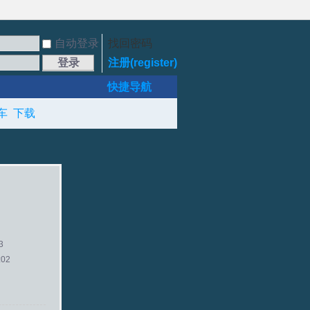
自动登录
找回密码
登录
注册(register)
快捷导航
车
下载
3
:02