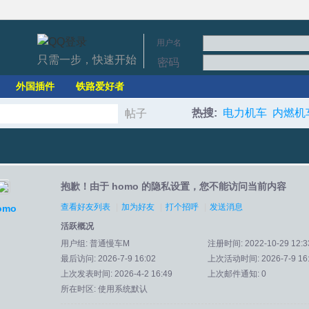
用户名
只需一步，快速开始
密码
外国插件
铁路爱好者
热搜:
电力机车
内燃机
帖子
搜
抱歉！由于 homo 的隐私设置，您不能访问当前内容
索
查看好友列表
|
加为好友
|
打个招呼
|
发送消息
omo
活跃概况
用户组:
普通慢车M
注册时间: 2022-10-29 12:3
最后访问: 2026-7-9 16:02
上次活动时间: 2026-7-9 16
上次发表时间: 2026-4-2 16:49
上次邮件通知: 0
所在时区: 使用系统默认