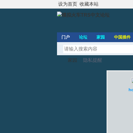
设为首页
收藏本站
门户
论坛
家园
中国插件
家园
隐私提醒
模
›
›
h