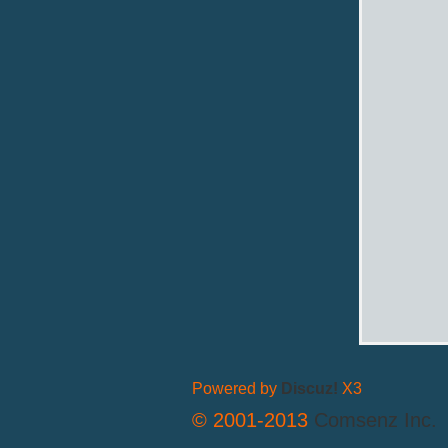
拟
火
Powered by
Discuz!
X3
© 2001-2013
Comsenz Inc.
车