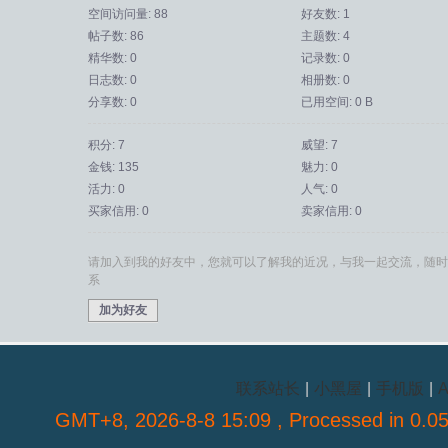
空间访问量: 88
好友数: 1
帖子数: 86
主题数: 4
精华数: 0
记录数: 0
日志数: 0
相册数: 0
分享数: 0
已用空间: 0 B
积分: 7
威望: 7
金钱: 135
魅力: 0
活力: 0
人气: 0
买家信用: 0
卖家信用: 0
请加入到我的好友中，您就可以了解我的近况，与我一起交流，随时
系
加为好友
联系站长
|
小黑屋
|
手机版
|
A
GMT+8, 2026-8-8 15:09
, Processed in 0.05