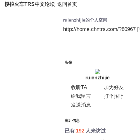
模拟火车TRS中文论坛
返回首页
ruienzhijie的个人空间
http://home.chntrs.com/?80967
空间首页
动态
日志
头像
ruienzhijie
收听TA
加为好友
给我留言
打个招呼
发送消息
统计信息
已有
192
人来访过