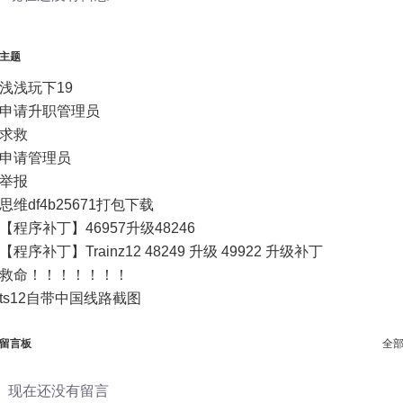
主题
浅浅玩下19
申请升职管理员
求救
申请管理员
举报
思维df4b25671打包下载
【程序补丁】46957升级48246
【程序补丁】Trainz12 48249 升级 49922 升级补丁
救命！！！！！！！
ts12自带中国线路截图
留言板
全
现在还没有留言