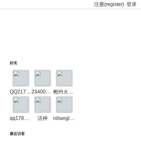
注册(register)
登录
好友
QQ2178312972
23400392
郴州火车迷
qq1787183242
活神
nilianglong
最近访客