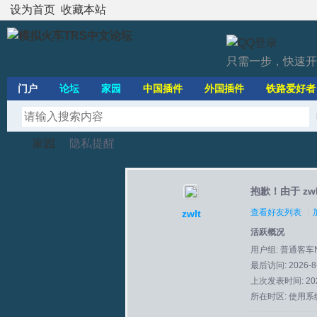
设为首页
收藏本站
只需一步，快速开
门户
论坛
家园
中国插件
外国插件
铁路爱好者
家园
隐私提醒
抱歉！由于 z
模
›
›
查看好友列表
|
zwlt
活跃概况
用户组:
普通客车
最后访问: 2026-8-
上次发表时间: 2026
所在时区: 使用