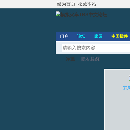
设为首页
收藏本站
门户
论坛
家园
中国插件
家园
隐私提醒
模
›
›
京