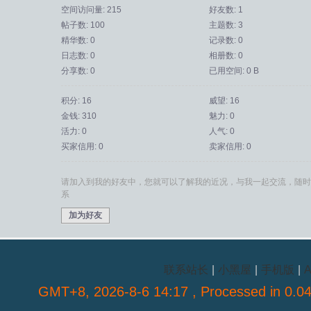
空间访问量: 215
好友数: 1
帖子数: 100
主题数: 3
精华数: 0
记录数: 0
日志数: 0
相册数: 0
分享数: 0
已用空间: 0 B
积分: 16
威望: 16
金钱: 310
魅力: 0
活力: 0
人气: 0
买家信用: 0
卖家信用: 0
请加入到我的好友中，您就可以了解我的近况，与我一起交流，随时
系
加为好友
联系站长
|
小黑屋
|
手机版
|
A
GMT+8, 2026-8-6 14:17
, Processed in 0.04