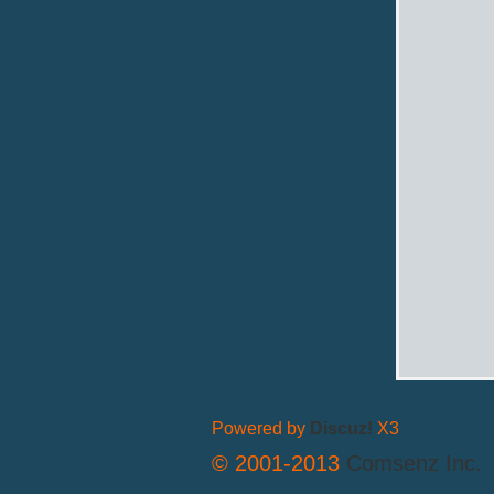
拟
火
Powered by
Discuz!
X3
© 2001-2013
Comsenz Inc.
车