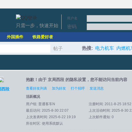
用户名
只需一步，快速开始
密码
外国插件
铁路爱好者
热搜:
电力机车
内燃机
帖子
搜
抱歉！由于 京局西段 的隐私设置，您不能访问当前内容
索
查看好友列表
|
加为好友
|
打个招呼
|
发送消息
局西段
活跃概况
用户组:
普通客车N
注册时间: 2011-8-25 18:52
最后访问: 2025-8-30 22:07
上次活动时间: 2025-8-30 22
上次发表时间: 2025-6-22 19:19
上次邮件通知: 0
所在时区: 使用系统默认