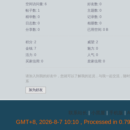
空间访问量: 6
好友数: 0
帖子数: 1
主题数: 0
精华数: 0
记录数: 0
日志数: 0
相册数: 0
分享数: 0
已用空间: 0 B
积分: 2
威望: 2
金钱: 7
魅力: 0
活力: 0
人气: 0
买家信用: 0
卖家信用: 0
请加入到我的好友中，您就可以了解我的近况，与我一起交流，随时
系
加为好友
联系站长
|
小黑屋
|
手机版
|
A
GMT+8, 2026-8-7 10:10
, Processed in 0.79