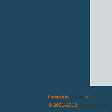
拟
火
Powered by
Discuz!
X3
© 2001-2013
Comsenz Inc.
车