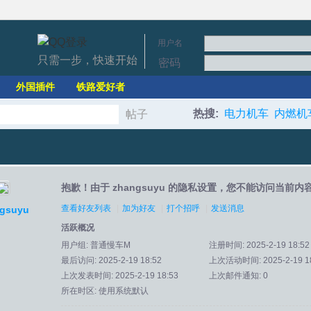
用户名
只需一步，快速开始
密码
外国插件
铁路爱好者
热搜:
电力机车
内燃机
帖子
搜
抱歉！由于 zhangsuyu 的隐私设置，您不能访问当前内
索
查看好友列表
|
加为好友
|
打个招呼
|
发送消息
gsuyu
活跃概况
用户组:
普通慢车M
注册时间: 2025-2-19 18:52
最后访问: 2025-2-19 18:52
上次活动时间: 2025-2-19 18
上次发表时间: 2025-2-19 18:53
上次邮件通知: 0
所在时区: 使用系统默认