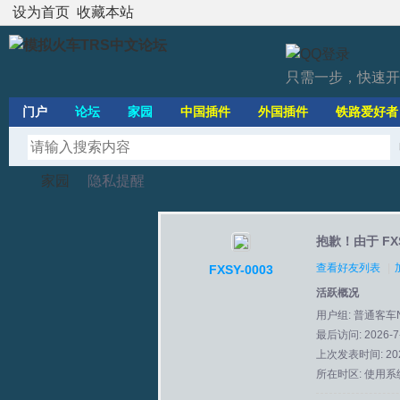
设为首页
收藏本站
只需一步，快速开
门户
论坛
家园
中国插件
外国插件
铁路爱好者
家园
隐私提醒
抱歉！由于 FX
模
›
›
查看好友列表
|
FXSY-0003
活跃概况
用户组:
普通客车
最后访问: 2026-7-
上次发表时间: 2026
所在时区: 使用