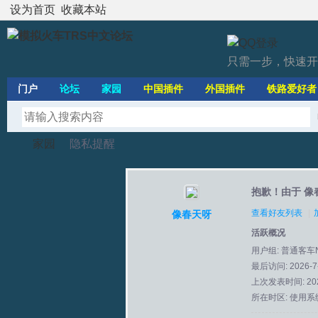
设为首页
收藏本站
只需一步，快速开
门户
论坛
家园
中国插件
外国插件
铁路爱好者
家园
隐私提醒
抱歉！由于 像
模
›
›
查看好友列表
|
像春天呀
活跃概况
用户组:
普通客车
最后访问: 2026-7-
上次发表时间: 2026
所在时区: 使用