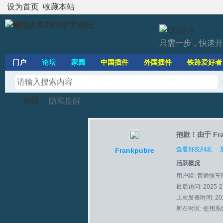
设为首页
收藏本站
只需一步，快速开
门户
论坛
家园
中国插件
外国插件
铁路爱好者
家园
隐私提醒
抱歉！由于 Fr
模
›
›
查看好友列表
|
Frankpubre
活跃概况
用户组:
普通慢车
最后访问: 2025-2-
上次发表时间: 2025
所在时区: 使用