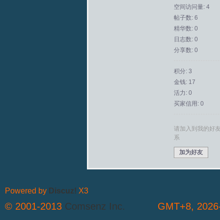
空间访问量: 4
帖子数: 6
拟
精华数: 0
日志数: 0
分享数: 0
积分: 3
金钱: 17
活力: 0
买家信用: 0
火
请加入到我的好
系
加为好友
Powered by
Discuz!
X3
© 2001-2013
Comsenz Inc.
GMT+8, 2026-
车