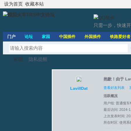
设为首页
收藏本站
只需一步，快速开
门户
论坛
家园
中国插件
外国插件
铁路爱好者
家园
隐私提醒
抱歉！由于 La
模
›
›
查看好友列表
|
LavillDat
活跃概况
用户组:
普通慢车
最后访问: 2024-12
上次发表时间: 2024
所在时区: 使用