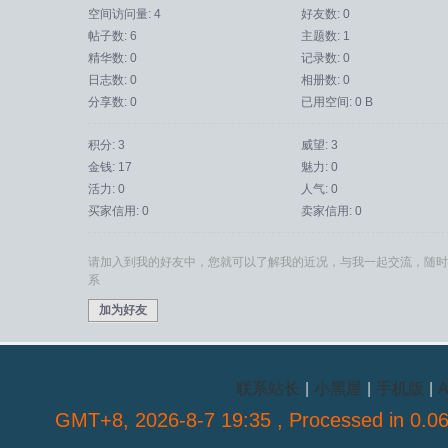
空间访问量: 4
好友数: 0
帖子数: 6
主题数: 1
精华数: 0
记录数: 0
日志数: 0
相册数: 0
分享数: 0
已用空间: 0 B
积分: 3
威望: 3
金钱: 17
魅力: 0
活力: 0
人气: 0
买家信用: 0
卖家信用: 0
请加入到我的好友中，您就可以了解我的近况，与我一起交流，随时
系
加为好友
联系站长
|
小黑屋
|
手机版
|
A
GMT+8, 2026-8-7 19:35
, Processed in 0.06