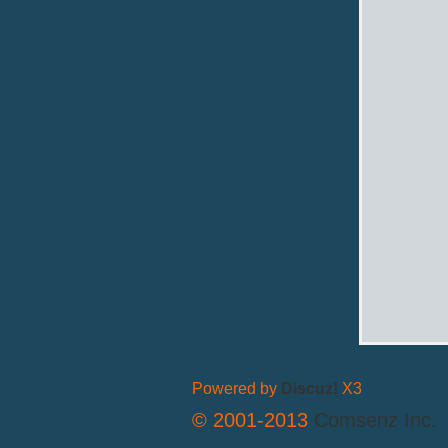
拟
火
Powered by
Discuz!
X3
© 2001-2013
Comsenz Inc.
车