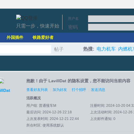
用户名
只需一步，快速开始
密码
外国插件
铁路爱好者
热搜:
电力机车
内燃机
帖子
搜
抱歉！由于 LavillDat 的隐私设置，您不能访问当前内容
索
查看好友列表
|
加为好友
|
打个招呼
|
发送消息
illDat
活跃概况
用户组:
普通慢车M
注册时间: 2024-10-20 04:3
最后访问: 2024-12-26 22:18
上次活动时间: 2024-12-26 2
上次发表时间: 2024-12-21 22:44
上次邮件通知: 0
所在时区: 使用系统默认