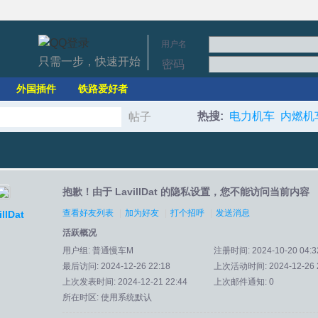
用户名
只需一步，快速开始
密码
外国插件
铁路爱好者
热搜:
电力机车
内燃机
帖子
搜
抱歉！由于 LavillDat 的隐私设置，您不能访问当前内容
索
查看好友列表
|
加为好友
|
打个招呼
|
发送消息
illDat
活跃概况
用户组:
普通慢车M
注册时间: 2024-10-20 04:3
最后访问: 2024-12-26 22:18
上次活动时间: 2024-12-26 2
上次发表时间: 2024-12-21 22:44
上次邮件通知: 0
所在时区: 使用系统默认