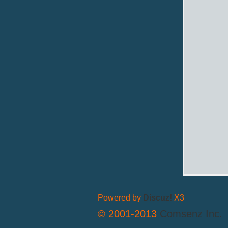
拟
火
Powered by
Discuz!
X3
© 2001-2013
Comsenz Inc.
车