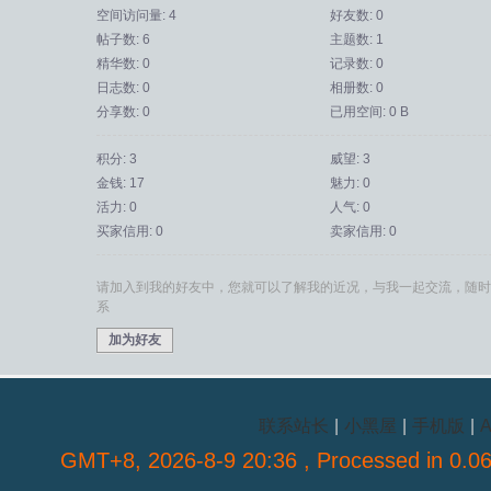
空间访问量: 4
好友数: 0
帖子数: 6
主题数: 1
精华数: 0
记录数: 0
日志数: 0
相册数: 0
分享数: 0
已用空间: 0 B
积分: 3
威望: 3
金钱: 17
魅力: 0
活力: 0
人气: 0
买家信用: 0
卖家信用: 0
请加入到我的好友中，您就可以了解我的近况，与我一起交流，随时
系
加为好友
联系站长
|
小黑屋
|
手机版
|
A
GMT+8, 2026-8-9 20:36
, Processed in 0.06