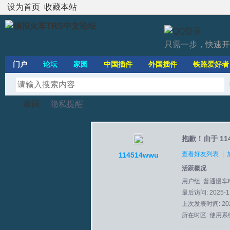
设为首页
收藏本站
只需一步，快速开
门户
论坛
家园
中国插件
外国插件
铁路爱好者
家园
隐私提醒
抱歉！由于 1
模
›
›
查看好友列表
|
114514wwu
活跃概况
用户组:
普通慢车
最后访问: 2025-11
上次发表时间: 2025
所在时区: 使用