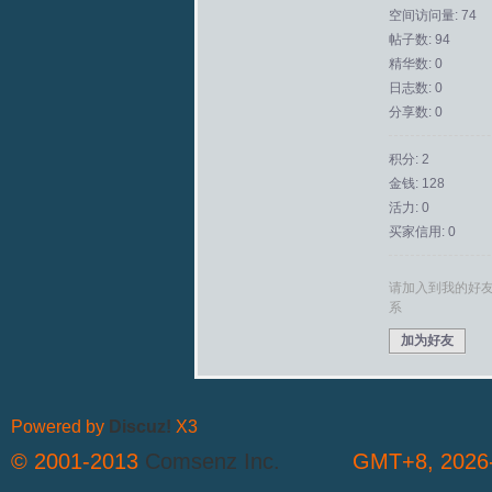
空间访问量: 74
帖子数: 94
拟
精华数: 0
日志数: 0
分享数: 0
积分: 2
金钱: 128
活力: 0
买家信用: 0
火
请加入到我的好
系
加为好友
Powered by
Discuz!
X3
© 2001-2013
Comsenz Inc.
GMT+8, 2026-
车