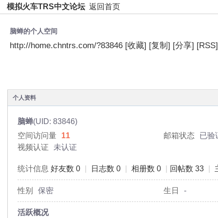
模拟火车TRS中文论坛
返回首页
脑蝉的个人空间
http://home.chntrs.com/?83846
[收藏]
[复制]
[分享]
[RSS]
空间首页
动态
日志
相册
主题
分享
个人资料
脑蝉
(UID: 83846)
空间访问量
11
邮箱状态
已验
视频认证
未认证
统计信息
好友数 0
|
日志数 0
|
相册数 0
|
回帖数 33
|
性别
保密
生日
-
活跃概况