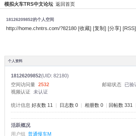
模拟火车TRS中文论坛
返回首页
18126209852的个人空间
http://home.chntrs.com/?82180
[收藏]
[复制]
[分享]
[RSS]
空间首页
动态
日志
相册
主题
分享
个人资料
18126209852
(UID: 82180)
空间访问量
2532
邮箱状态
已验
视频认证
未认证
统计信息
好友数 11
|
日志数 0
|
相册数 0
|
回帖数 331
活跃概况
用户组
普通慢车M