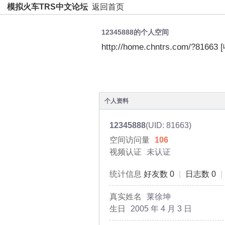
模拟火车TRS中文论坛
返回首页
12345888的个人空间
http://home.chntrs.com/?81663
空间首页
动态
日志
个人资料
12345888
(UID: 81663)
空间访问量
106
视频认证
未认证
统计信息
好友数 0
|
日志数 0
|
真实姓名
莱徐坤
生日
2005 年 4 月 3 日