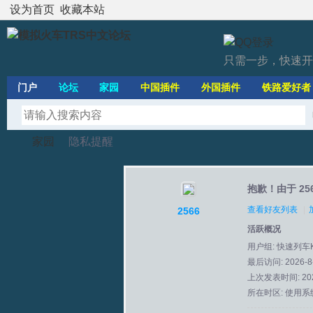
设为首页
收藏本站
只需一步，快速开
门户
论坛
家园
中国插件
外国插件
铁路爱好者
家园
隐私提醒
抱歉！由于 2
模
›
›
查看好友列表
|
2566
活跃概况
用户组:
快速列车
最后访问: 2026-8-
上次发表时间: 2026
所在时区: 使用