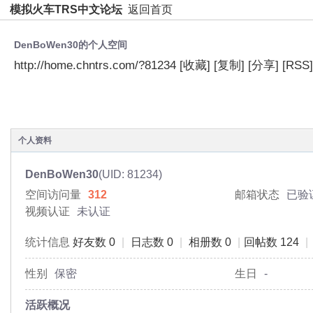
模拟火车TRS中文论坛
返回首页
DenBoWen30的个人空间
http://home.chntrs.com/?81234
[收藏]
[复制]
[分享]
[RSS]
空间首页
动态
日志
相册
主题
分享
个人资料
DenBoWen30
(UID: 81234)
空间访问量
312
邮箱状态
已验
视频认证
未认证
统计信息
好友数 0
|
日志数 0
|
相册数 0
|
回帖数 124
|
性别
保密
生日
-
活跃概况