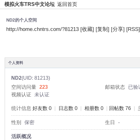
模拟火车TRS中文论坛
返回首页
ND2的个人空间
http://home.chntrs.com/?81213
[收藏]
[复制]
[分享]
[RSS]
空间首页
动态
日志
相册
主题
分享
个人资料
ND2
(UID: 81213)
空间访问量
223
邮箱状态
已验
视频认证
未认证
统计信息
好友数 0
|
日志数 0
|
相册数 0
|
回帖数 76
|
性别
保密
生日
-
活跃概况