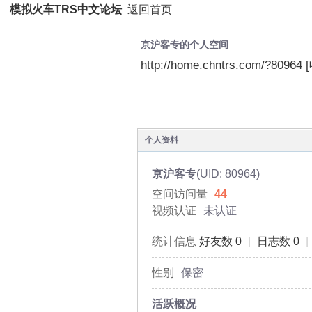
模拟火车TRS中文论坛
返回首页
京沪客专的个人空间
http://home.chntrs.com/?80964
空间首页
动态
日志
个人资料
京沪客专
(UID: 80964)
空间访问量
44
视频认证
未认证
统计信息
好友数 0
|
日志数 0
|
性别
保密
活跃概况