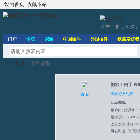
设为首页
收藏本站
只需一步，快速开
门户
论坛
家园
中国插件
外国插件
铁路爱好者
家园
隐私提醒
抱歉！由于 W
模
›
›
查看好友列表
|
WIN
活跃概况
用户组:
普通客车
最后访问: 2026-7-
上次发表时间: 2025
所在时区: 使用