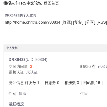
模拟火车TRS中文论坛
返回首页
DRX0423的个人空间
http://home.chntrs.com/?80834
[收藏]
[复制]
[分享]
[RSS]
空间首页
动态
日志
相册
主题
分享
个人资料
DRX0423
(UID: 80834)
空间访问量
2
邮箱状态
已验
视频认证
未认证
统计信息
好友数 1
|
日志数 0
|
相册数 0
|
回帖数 16
|
性别
保密
生日
-
活跃概况