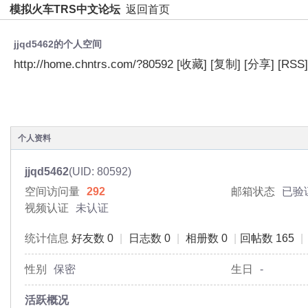
模拟火车TRS中文论坛
返回首页
jjqd5462的个人空间
http://home.chntrs.com/?80592
[收藏]
[复制]
[分享]
[RSS]
空间首页
动态
日志
相册
主题
分享
个人资料
jjqd5462
(UID: 80592)
空间访问量
292
邮箱状态
已验
视频认证
未认证
统计信息
好友数 0
|
日志数 0
|
相册数 0
|
回帖数 165
|
性别
保密
生日
-
活跃概况