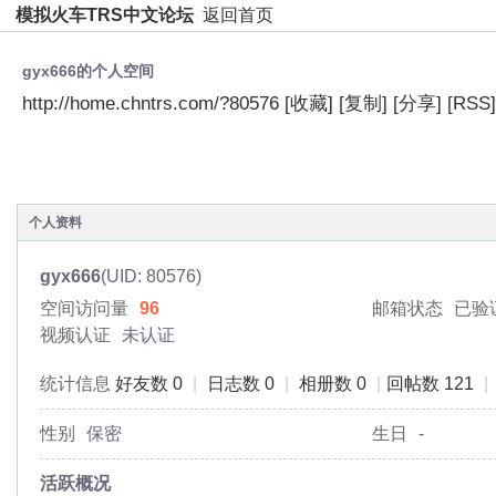
模拟火车TRS中文论坛
返回首页
gyx666的个人空间
http://home.chntrs.com/?80576
[收藏]
[复制]
[分享]
[RSS]
空间首页
动态
日志
相册
主题
分享
个人资料
gyx666
(UID: 80576)
空间访问量
96
邮箱状态
已验
视频认证
未认证
统计信息
好友数 0
|
日志数 0
|
相册数 0
|
回帖数 121
|
性别
保密
生日
-
活跃概况