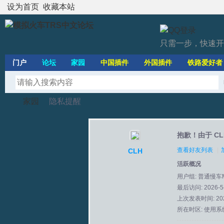
设为首页
收藏本站
只需一步，快速开
门户
论坛
家园
中国插件
外国插件
铁路爱好者
家园
隐私提醒
抱歉！由于 C
模
›
›
查看好友列表
|
CLH
活跃概况
用户组:
普通慢车
最后访问: 2026-5-
上次发表时间: 2025
所在时区: 使用