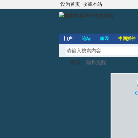
设为首页
收藏本站
门户
论坛
家园
中国插件
家园
隐私提醒
模
›
›
C