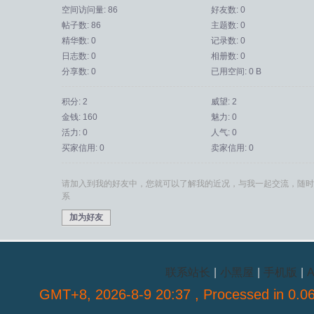
空间访问量: 86
好友数: 0
帖子数: 86
主题数: 0
精华数: 0
记录数: 0
日志数: 0
相册数: 0
分享数: 0
已用空间: 0 B
积分: 2
威望: 2
金钱: 160
魅力: 0
活力: 0
人气: 0
买家信用: 0
卖家信用: 0
请加入到我的好友中，您就可以了解我的近况，与我一起交流，随时
系
加为好友
联系站长
|
小黑屋
|
手机版
|
A
GMT+8, 2026-8-9 20:37
, Processed in 0.06