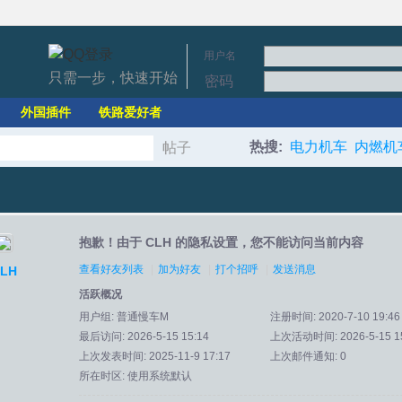
用户名
只需一步，快速开始
密码
外国插件
铁路爱好者
热搜:
电力机车
内燃机
帖子
搜
抱歉！由于 CLH 的隐私设置，您不能访问当前内容
索
查看好友列表
|
加为好友
|
打个招呼
|
发送消息
LH
活跃概况
用户组:
普通慢车M
注册时间: 2020-7-10 19:46
最后访问: 2026-5-15 15:14
上次活动时间: 2026-5-15 15
上次发表时间: 2025-11-9 17:17
上次邮件通知: 0
所在时区: 使用系统默认