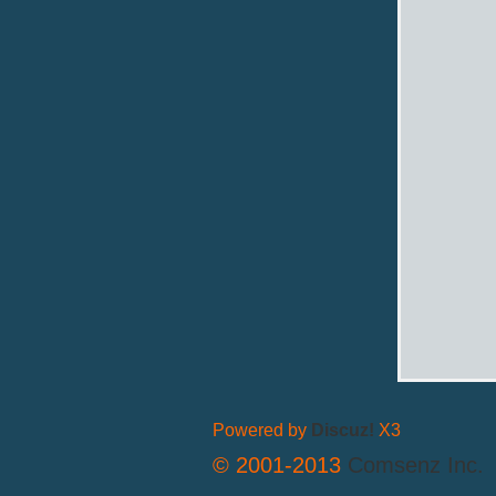
拟
火
Powered by
Discuz!
X3
© 2001-2013
Comsenz Inc.
车