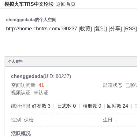
模拟火车TRS中文论坛
返回首页
chenggedada的个人空间
http://home.chntrs.com/?80237
[收藏]
[复制]
[分享]
[RSS]
空间首页
动态
日志
相册
主题
分享
个人资料
chenggedada
(UID: 80237)
空间访问量
41
邮箱状态
已验
视频认证
未认证
统计信息
好友数 3
|
日志数 0
|
相册数 0
|
回帖数 24
|
性别
保密
生日
-
活跃概况