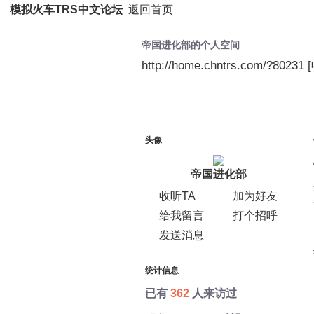
模拟火车TRS中文论坛
返回首页
帝国进化部的个人空间
http://home.chntrs.com/?80231
空间首页
动态
日志
头像
帝国进化部
收听TA
加为好友
给我留言
打个招呼
发送消息
统计信息
已有
362
人来访过