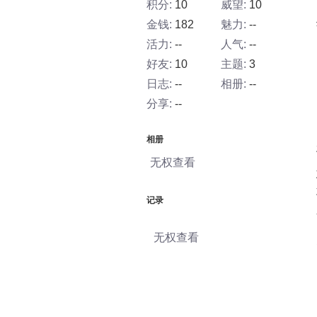
积分:
10
威望:
10
金钱:
182
魅力:
--
活力:
--
人气:
--
好友:
10
主题:
3
日志:
--
相册:
--
分享:
--
相册
无权查看
记录
无权查看