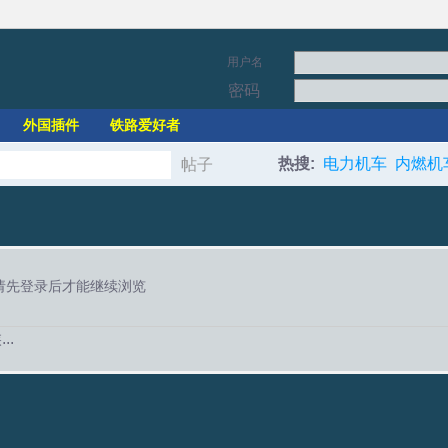
用户名
密码
外国插件
铁路爱好者
热搜:
电力机车
内燃机
帖子
搜
索
请先登录后才能继续浏览
..