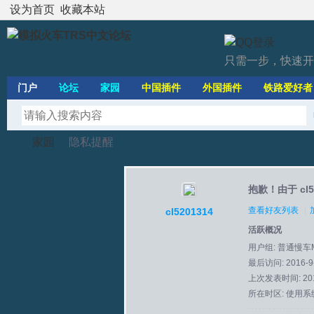
设为首页
收藏本站
只需一步，快速开
门户
论坛
家园
中国插件
外国插件
铁路爱好者
家园
隐私提醒
抱歉！由于 cl
模
›
›
查看好友列表
|
cl5201314
活跃概况
用户组:
普通慢车
最后访问: 2016-9-
上次发表时间: 2016
所在时区: 使用