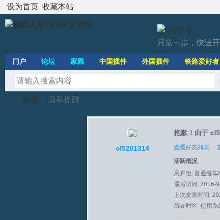
设为首页
收藏本站
只需一步，快速开
门户
论坛
家园
中国插件
外国插件
铁路爱好者
家园
隐私提醒
抱歉！由于 cl
模
›
›
查看好友列表
|
cl5201314
活跃概况
用户组:
普通慢车
最后访问: 2016-9-
上次发表时间: 2016
所在时区: 使用