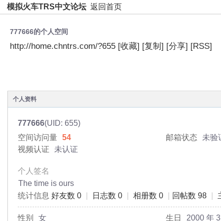
模拟火车TRS中文论坛
返回首页
777666的个人空间
http://home.chntrs.com/?655
[收藏]
[复制]
[分享]
[RSS]
空间首页
动态
日志
相册
主题
分享
个人资料
777666
(UID: 655)
空间访问量
54
邮箱状态
未验
视频认证
未认证
个人签名
The time is ours
统计信息
好友数 0
|
日志数 0
|
相册数 0
|
回帖数 98
|
性别
女
生日
2000 年 3