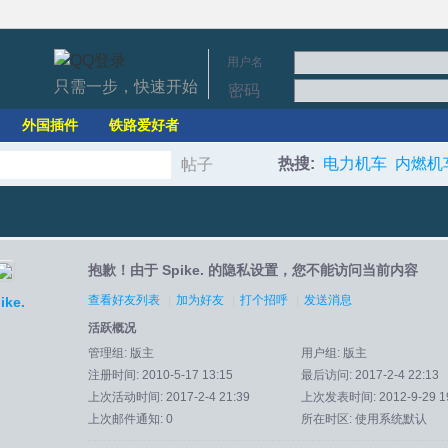
用户名
只需一步，快速开始
密码
外国插件
铁路爱好者
热搜:
电力机车
内燃机
帖子
搜
抱歉！由于 Spike. 的隐私设置，您不能访问当前内容
索
查看好友列表
|
加为好友
|
打个招呼
|
发送消息
ike.
活跃概况
管理组:
版主
用户组:
版主
注册时间: 2010-5-17 13:15
最后访问: 2017-2-4 22:13
上次活动时间: 2017-2-4 21:39
上次发表时间: 2012-9-29 19
上次邮件通知: 0
所在时区: 使用系统默认