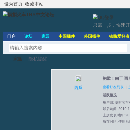
设为首页
收藏本站
只需一步，快速开
门户
论坛
家园
中国插件
外国插件
铁路爱好者
家园
隐私提醒
抱歉！由于 西
模
›
›
查看好友列表
|
西瓜
活跃概况
用户组:
临时客车
最后访问: 2019-1-
上次发表时间: 2013
所在时区: 使用