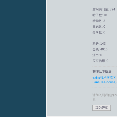
空间访问量: 394
拟
帖子数: 181
精华数: 3
日志数: 0
分享数: 0
积分: 143
金钱: 4016
活力: 0
买家信用: 0
火
管理以下版块
trainz技术交流区
Fans Tea-house)
请加入到我的好
系
加为好友
车