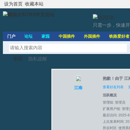
设为首页
收藏本站
只需一步，快速开
门户
论坛
家园
中国插件
外国插件
铁路爱好者
家园
隐私提醒
抱歉！由于 江
模
›
›
查看好友列表
|
江南
活跃概况
管理组:
管理员
扩展用户组: 管理
最后访问: 2025-6-
上次发表时间: 2012
所在时区: 使用