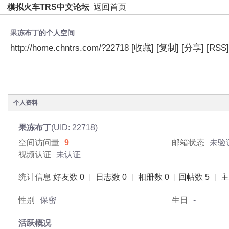
模拟火车TRS中文论坛
返回首页
果冻布丁的个人空间
http://home.chntrs.com/?22718
[收藏]
[复制]
[分享]
[RSS]
空间首页
动态
日志
相册
主题
分享
个人资料
果冻布丁
(UID: 22718)
空间访问量
9
邮箱状态
未验
视频认证
未认证
统计信息
好友数 0
|
日志数 0
|
相册数 0
|
回帖数 5
|
主
性别
保密
生日
-
活跃概况