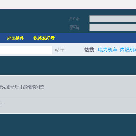
用户名
密码
外国插件
铁路爱好者
热搜:
电力机车
内燃机
帖子
搜
索
请先登录后才能继续浏览
..