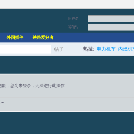
用户名
密码
外国插件
铁路爱好者
热搜:
电力机车
内燃机
帖子
搜
索
抱歉，您尚未登录，无法进行此操作
..