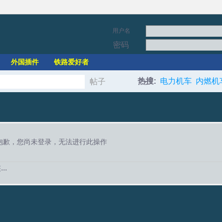
用户名
密码
外国插件
铁路爱好者
热搜:
电力机车
内燃机
帖子
搜
索
抱歉，您尚未登录，无法进行此操作
..