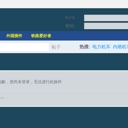
用户名
密码
外国插件
铁路爱好者
热搜:
电力机车
内燃机
帖子
搜
索
抱歉，您尚未登录，无法进行此操作
..