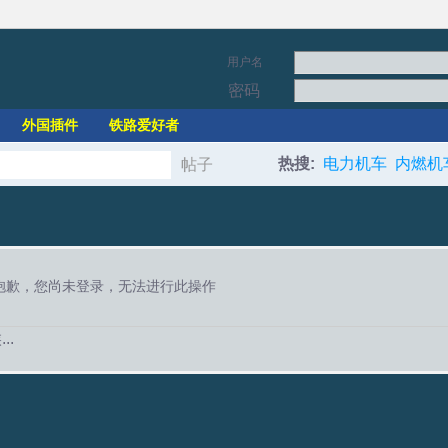
用户名
密码
外国插件
铁路爱好者
热搜:
电力机车
内燃机
帖子
搜
索
抱歉，您尚未登录，无法进行此操作
..