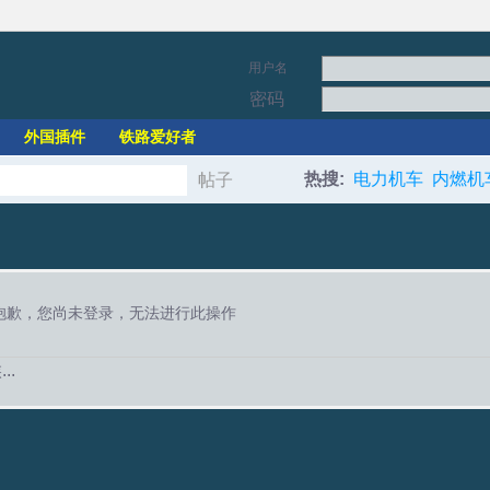
用户名
密码
外国插件
铁路爱好者
热搜:
电力机车
内燃机
帖子
搜
索
抱歉，您尚未登录，无法进行此操作
..