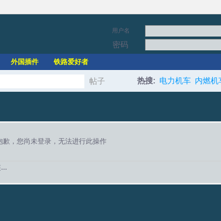
用户名
密码
外国插件
铁路爱好者
热搜:
电力机车
内燃机
帖子
搜
索
抱歉，您尚未登录，无法进行此操作
..