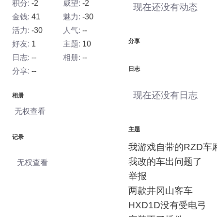
积分:
-2
威望:
-2
现在还没有动态
金钱:
41
魅力:
-30
活力:
-30
人气:
--
分享
好友:
1
主题:
10
日志:
--
相册:
--
日志
分享:
--
现在还没有日志
相册
无权查看
主题
记录
我游戏自带的RZD车
我改的车出问题了
无权查看
举报
两款井冈山客车
HXD1D没有受电弓