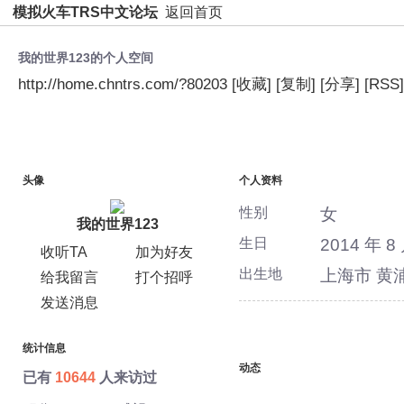
模拟火车TRS中文论坛
返回首页
我的世界123的个人空间
http://home.chntrs.com/?80203
[收藏]
[复制]
[分享]
[RSS]
空间首页
动态
日志
相册
主题
分享
头像
个人资料
性别
女
我的世界123
生日
2014 年 8
收听TA
加为好友
出生地
上海市 黄
给我留言
打个招呼
发送消息
统计信息
动态
已有
10644
人来访过